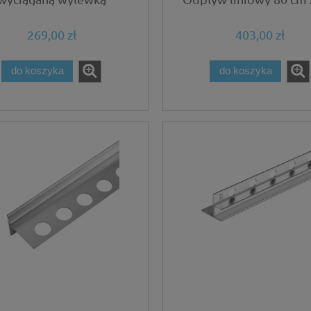
czarna/złota
269,00 zł
403,00 zł
do koszyka
do koszyka