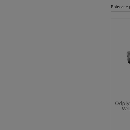
Polecane 
Odpły
W-D