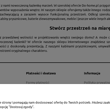
j z nami nowoczesną łazienkę marzeń. W szerokiej ofercie Do-home.pl przygot
mentów wyposażenia wnętrz. W naszym sklepie oferujemy także innego rodzaj
 zachwycającą a zarazem wysoce funkcjonalną przestrzeń. Odkryj szero
kabiny prysznicowe, baterie zlewozmywakowe, meble i jeszcze wiele innych 
Stwórz przestrzeń na miar
z prawdziwej wolności w projektowaniu wnętrz swojego domu? A może chce
oczesnej łazienki? W ofercie naszego sklepu internetowego znajdziesz s
ności z doskonałą prezentacją. Z naszymi kabinami prysznicowymi, umywa
estrzeni oryginalnego charakteru.
Płatności i dostawa
Informacje
Formy płatności
Polityka prywatno
Czas i koszty dostawy
Czas realizacji zamówienia
ie strony i pomagają nam dostosować ofertę do Twoich potrzeb. Możesz zaakc
 opcję "Dostosuj zgody".