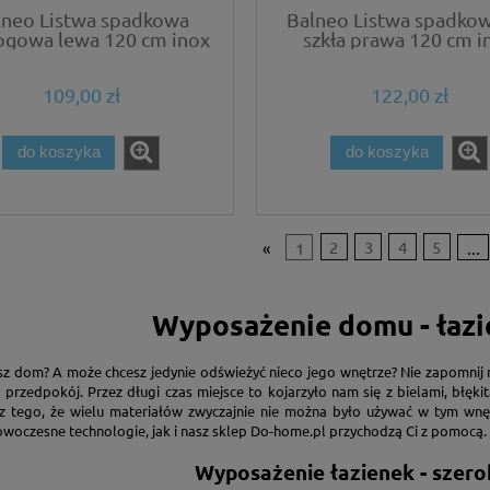
lneo Listwa spadkowa
Balneo Listwa spadko
ogowa lewa 120 cm inox
szkła prawa 120 cm i
109,00 zł
122,00 zł
do koszyka
do koszyka
«
1
2
3
4
5
...
Wyposażenie domu - łazi
z dom? A może chcesz jedynie odświeżyć nieco jego wnętrze? Nie zapomnij ró
y przedpokój. Przez długi czas miejsce to kojarzyło nam się z bielami, błęk
z tego, że wielu materiałów zwyczajnie nie można było używać w tym wnę
woczesne technologie, jak i nasz sklep Do-home.pl przychodzą Ci z pomocą.
Wyposażenie łazienek - szero