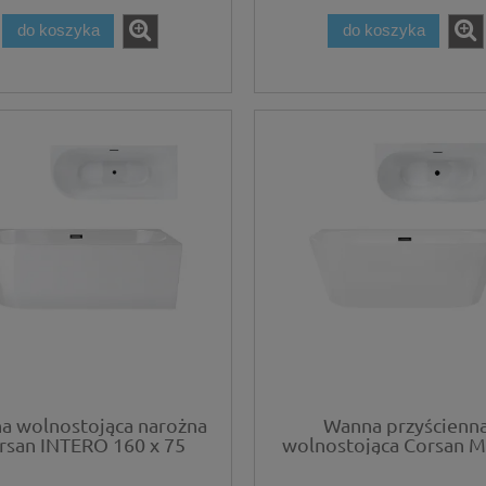
do koszyka
do koszyka
a wolnostojąca narożna
Wanna przyścienn
rsan INTERO 160 x 75
wolnostojąca Corsan
aż prawostronny Korek
150 x 75 cm z szero
k-klak Grafit / GunMetal
krawędzią Korek Klik-