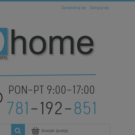
Zarejestruj się
Zaloguj się
Koszyk:
(pusty)