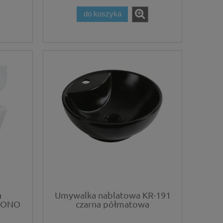
do koszyka
a
Umywalka nablatowa KR-191
 MONO
czarna półmatowa
ką
Klak