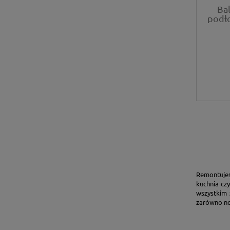
Ba
podł
Remontujes
kuchnia cz
wszystkim 
zarówno no