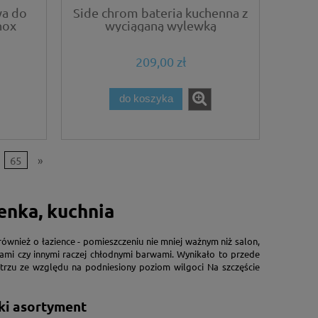
wa do
Side chrom bateria kuchenna z
nox
wyciąganą wylewką
209,00 zł
do koszyka
65
»
enka, kuchnia
wnież o łazience - pomieszczeniu nie mniej ważnym niż salon,
itami czy innymi raczej chłodnymi barwami. Wynikało to przede
trzu ze względu na podniesiony poziom wilgoci Na szczęście
ki asortyment