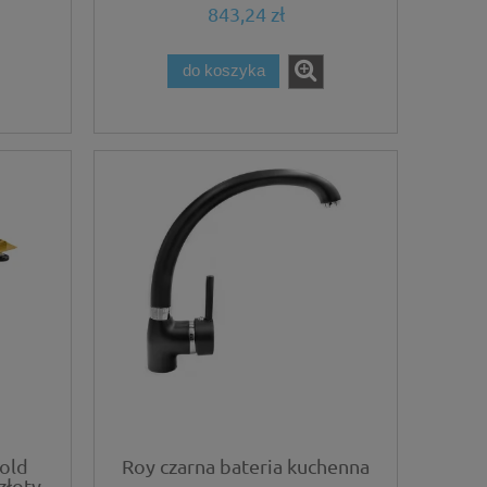
843,24 zł
do koszyka
old
Roy czarna bateria kuchenna
złoty