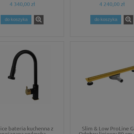
4 340,00 zł
4 240,00 zł
Czarny
do koszyka
do koszyka
ice bateria kuchenna z
Slim & Low ProLine G
wyciąganą wylewką
Odpływ liniowy 80 cm 