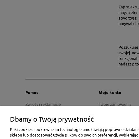
Zaprojektu
innych ele
stworzysz
umywalki, 
Poszukujes
swojej now
funkcjonal
nadasz prz
Pomoc
Moje konto
Zwroty i reklamacje
Twoje zamówienia
Gwarancja
Ustawienia konta
Dbamy o Twoją prywatność
Rodo
Przechowalnia
Regulamin
Pliki cookies i pokrewne im technologie umożliwiają poprawne działan
sklepu lub dostosować użycie plików do swoich preferencji, wybierając
Raty