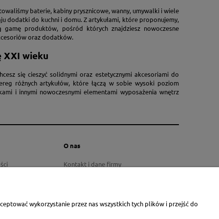
owaliśmy baterie, kabiny prysznicowe, wanny, umywalki i wiele
u dodatki do kuchni i domu. Z artykułami, które proponujemy,
ką gamę produktów, pośród których znajdziesz nowoczesne
akcesoriów oraz dodatków.
ę XXI wieku
sz się cieszyć solidnymi oraz estetycznymi akcesoriami do
zereg różnych artykułów, które łączą w sobie wysoki poziom
lkami i innymi nowoczesnymi elementami wyposażenia wnętrz
O nas
ści
Kontakt i dane firmy
O firmie
eptować wykorzystanie przez nas wszystkich tych plików i przejść do