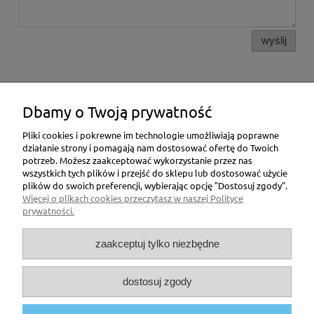
wyślij
Pomoc
Dbamy o Twoją prywatność
Moje konto
Pliki cookies i pokrewne im technologie umożliwiają poprawne
działanie strony i pomagają nam dostosować ofertę do Twoich
potrzeb. Możesz zaakceptować wykorzystanie przez nas
Płatności i dostawa
wszystkich tych plików i przejść do sklepu lub dostosować użycie
plików do swoich preferencji, wybierając opcję "Dostosuj zgody".
Informacje
Więcej o plikach cookies przeczytasz w naszej Polityce
prywatności.
O nas
zaakceptuj tylko niezbędne
Masz pytania ? Dzwoń !
dostosuj zgody
INFOLINIA - 781 192 851