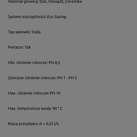
Materiał głowicy:
Stal, Mosiądz, Ceramika
System oszczędności:
Eco Saving
Typ wylewki:
Stała
Perlator:
Tak
Min. ciśnienie robocze:
PN 0,5
Zalecane ciśnienie robocze:
PN 1 - PN 5
Max. ciśnienie robocze:
PN 10
Max. temperatura wody:
90 ° C
Klasa przepływu:
A < 0,25 l/s