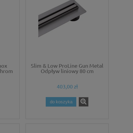
nox
Slim & Low ProLine Gun Metal
chrom
Odpływ liniowy 80 cm
grafitowy
403,00 zł
do koszyka