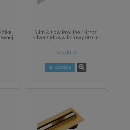
Półka
Slim & Low ProLine Mirror
zewnej
Silver Odpływ liniowy 80 cm
m
chrom lustrzany
275,00 zł
do koszyka