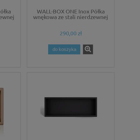
ółka
WALL-BOX ONE Inox Półka
zewnej
wnękowa ze stali nierdzewnej
30x20x10 cm
290,00 zł
do koszyka