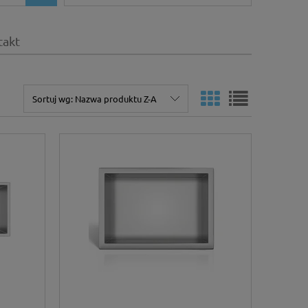
takt
Sortuj wg:
Nazwa produktu Z-A