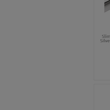
Sli
Silv