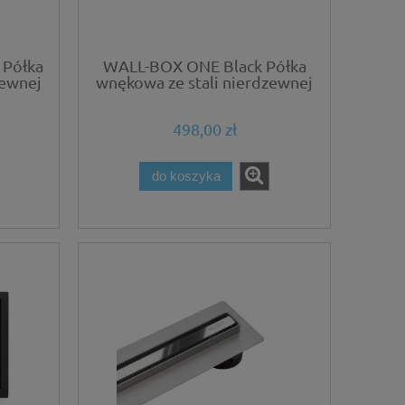
Półka
WALL-BOX ONE Black Półka
zewnej
wnękowa ze stali nierdzewnej
 cm
czarna 60x20x10 cm
498,00 zł
do koszyka