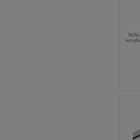
WALL
wnęko