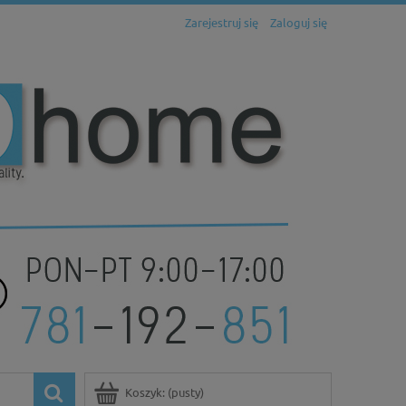
Zarejestruj się
Zaloguj się
Koszyk:
(pusty)