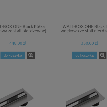
-BOX ONE Black Półka
WALL-BOX ONE Black 
wa ze stali nierdzewnej
wnękowa ze stali nierd
czarna 45x20x10 cm
czarna 30x20x10 c
448,00 zł
350,00 zł
do koszyka
do koszyka