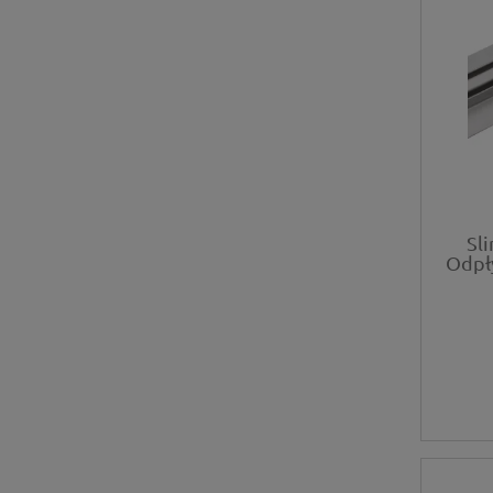
Sl
Odpł