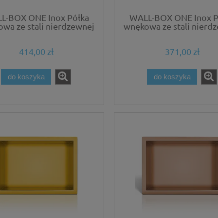
L-BOX ONE Inox Półka
WALL-BOX ONE Inox P
wa ze stali nierdzewnej
wnękowa ze stali nierd
60x20x10 cm
45x20x10 cm
414,00 zł
371,00 zł
do koszyka
do koszyka