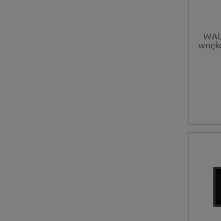
WAL
wnęko