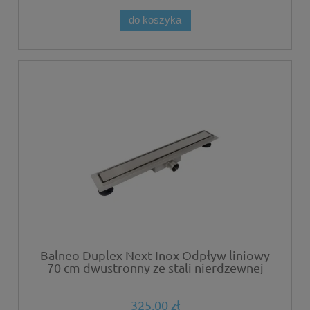
do koszyka
Balneo Duplex Next Inox Odpływ liniowy
70 cm dwustronny ze stali nierdzewnej
szczotkowanej z niskim syfonem i
głębokim osadnikiem
325,00 zł