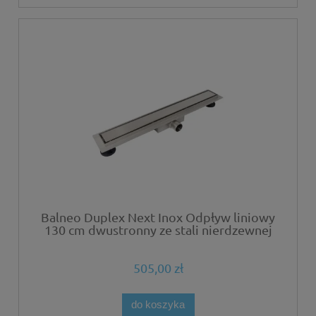
Balneo Duplex Next Inox Odpływ liniowy
130 cm dwustronny ze stali nierdzewnej
szczotkowanej z niskim syfonem i
głębokim osadnikiem
505,00 zł
do koszyka