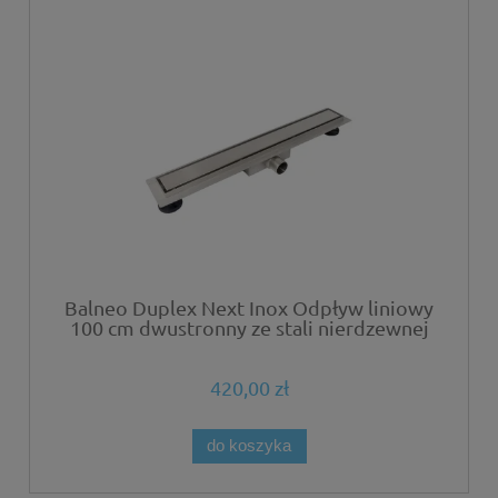
Balneo Duplex Next Inox Odpływ liniowy
100 cm dwustronny ze stali nierdzewnej
szczotkowanej z niskim syfonem i
głębokim osadnikiem
420,00 zł
do koszyka