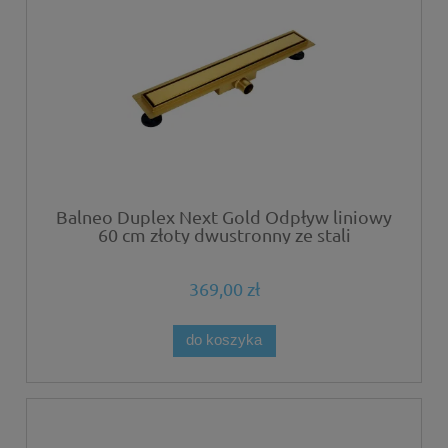
Balneo Duplex Next Gold Odpływ liniowy
60 cm złoty dwustronny ze stali
nierdzewnej szczotkowanej z niskim
syfonem i głębokim osadnikiem
369,00 zł
do koszyka