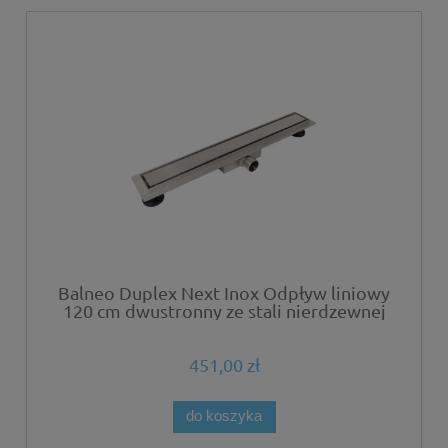
Balneo Duplex Next Inox Odpływ liniowy
120 cm dwustronny ze stali nierdzewnej
szczotkowanej z niskim syfonem i
głębokim osadnikiem
451,00 zł
do koszyka