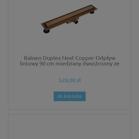
Balneo Duplex Next Copper Odpływ
liniowy 90 cm miedziany dwustronny ze
stali nierdzewnej szczotkowanej z niskim
syfonem i głębokim osadnikiem
528,00 zł
do koszyka