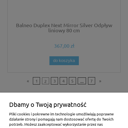
Balneo Duplex Next Mirror Silver Odpływ
liniowy 80 cm
367,00 zł
do koszyka
«
1
2
3
4
5
...
7
»
Pomoc
Dbamy o Twoją prywatność
Moje konto
Pliki cookies i pokrewne im technologie umożliwiają poprawne
działanie strony i pomagają nam dostosować ofertę do Twoich
potrzeb. Możesz zaakceptować wykorzystanie przez nas
Płatności i dostawa