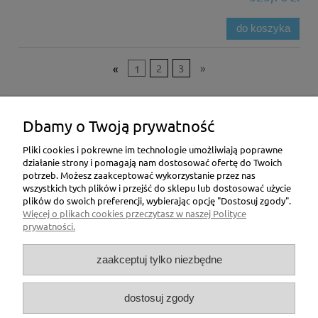
do koszyka
«
1
2
3
»
Pomoc
Dbamy o Twoją prywatność
Moje konto
Pliki cookies i pokrewne im technologie umożliwiają poprawne
działanie strony i pomagają nam dostosować ofertę do Twoich
potrzeb. Możesz zaakceptować wykorzystanie przez nas
Płatności i dostawa
wszystkich tych plików i przejść do sklepu lub dostosować użycie
plików do swoich preferencji, wybierając opcję "Dostosuj zgody".
Informacje
Więcej o plikach cookies przeczytasz w naszej Polityce
prywatności.
O nas
zaakceptuj tylko niezbędne
Masz pytania ? Dzwoń !
dostosuj zgody
INFOLINIA - 781 192 851