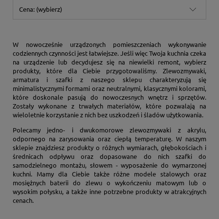
Cena: (wybierz)
W nowocześnie urządzonych pomieszczeniach wykonywanie
codziennych czynności jest łatwiejsze. Jeśli więc Twoja kuchnia czeka
na urządzenie lub decydujesz się na niewielki remont, wybierz
produkty, które dla Ciebie przygotowaliśmy. Zlewozmywaki,
armatura i szafki z naszego sklepu charakteryzują się
minimalistycznymi formami oraz neutralnymi, klasycznymi kolorami,
które doskonale pasują do nowoczesnych wnętrz i sprzętów.
Zostały wykonane z trwałych materiałów, które pozwalają na
wieloletnie korzystanie z nich bez uszkodzeń i śladów użytkowania.
Polecamy jedno- i dwukomorowe zlewozmywaki z akrylu,
odpornego na zarysowania oraz ciepłą temperaturę. W naszym
sklepie znajdziesz produkty o różnych wymiarach, głębokościach i
średnicach odpływu oraz dopasowane do nich szafki do
samodzielnego montażu, słowem - wyposażenie do wymarzonej
kuchni. Mamy dla Ciebie także różne modele stalowych oraz
mosiężnych baterii do zlewu o wykończeniu matowym lub o
wysokim połysku, a także inne potrzebne produkty w atrakcyjnych
cenach.