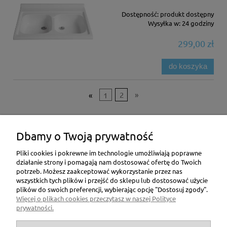
Dostępność:
produkt dostępny
Wysyłka w:
24 godziny
299,00 zł
do koszyka
«
1
2
»
Pomoc
Dbamy o Twoją prywatność
Moje konto
Pliki cookies i pokrewne im technologie umożliwiają poprawne
działanie strony i pomagają nam dostosować ofertę do Twoich
potrzeb. Możesz zaakceptować wykorzystanie przez nas
Płatności i dostawa
wszystkich tych plików i przejść do sklepu lub dostosować użycie
plików do swoich preferencji, wybierając opcję "Dostosuj zgody".
Informacje
Więcej o plikach cookies przeczytasz w naszej Polityce
prywatności.
O nas