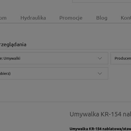
om
Hydraulika
Promocje
Blog
Kon
rzeglądania
e: Umywalki
Producent
ybierz)
Umywalka KR-154 na
Umywalka KR-154 nablatowa/stawi