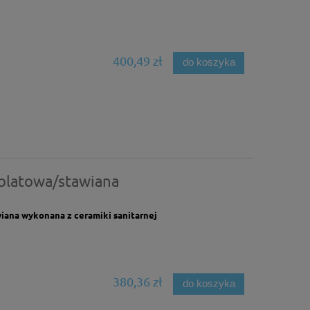
400,49 zł
do koszyka
blatowa/stawiana
ana wykonana z ceramiki sanitarnej
380,36 zł
do koszyka