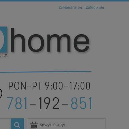
Zarejestruj się
Zaloguj się
Koszyk:
(pusty)