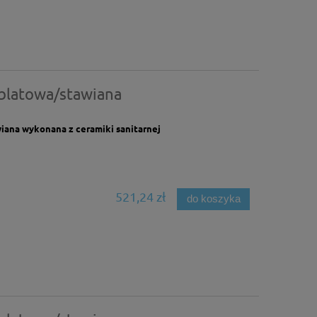
blatowa/stawiana
ana wykonana z ceramiki sanitarnej
521,24 zł
do koszyka