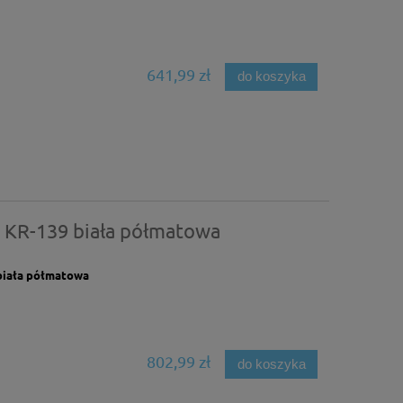
641,99 zł
do koszyka
 KR-139 biała półmatowa
biała półmatowa
802,99 zł
do koszyka