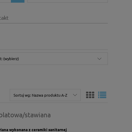
takt
: (wybierz)
Sortuj wg:
Nazwa produktu A-Z
blatowa/stawiana
ana wykonana z ceramiki sanitarnej