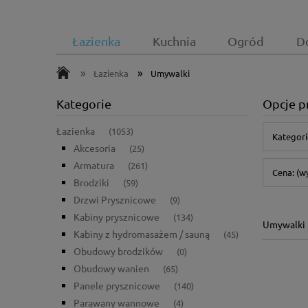
Łazienka
Kuchnia
Ogród
D
»
»
Łazienka
Umywalki
Kategorie
Opcje p
Łazienka
(1053)
Kategori
Akcesoria
(25)
Armatura
(261)
Cena: (w
Brodziki
(59)
Drzwi Prysznicowe
(9)
Kabiny prysznicowe
(134)
Umywalki
Kabiny z hydromasażem / sauną
(45)
Obudowy brodzików
(0)
Obudowy wanien
(65)
Panele prysznicowe
(140)
Parawany wannowe
(4)