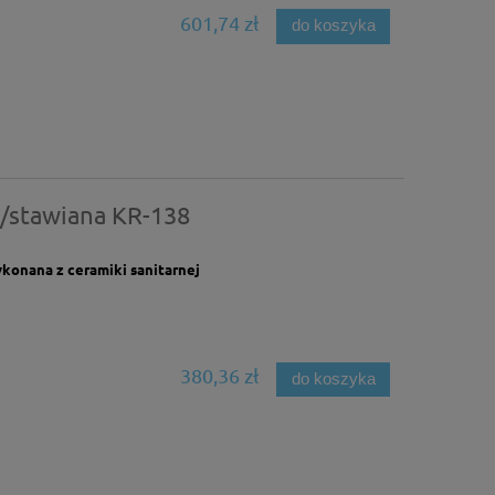
601,74 zł
do koszyka
/stawiana KR-138
onana z ceramiki sanitarnej
380,36 zł
do koszyka